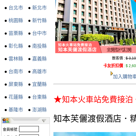
●
台北市
●
新北市
●
桃園縣
●
新竹縣
●
苗栗縣
●
台中市
●
彰化縣
●
南投縣
●
雲林縣
●
嘉義縣
散客價 :
$ 3,1
卡友折扣價
:
$ 2,6
●
台南市
●
高雄市
加入購物
●
屏東縣
●
宜蘭縣
●
花蓮縣
●
台東縣
★
知本火車站免費接泊
●
基隆市
●
澎湖縣
知本芙儷渡假酒店．精
會員帳號 :