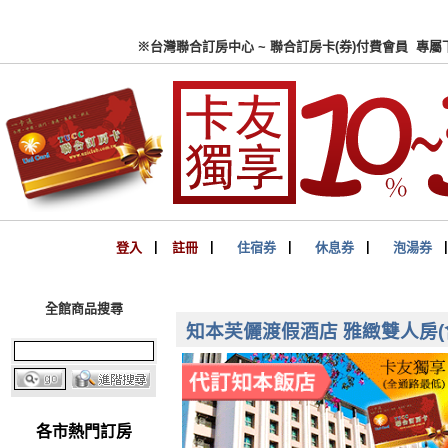
※台灣聯合訂房中心 ~ 聯合
登入
▏
註冊
▏
住宿券
▏
休息券
▏
泡湯券
全館商品搜尋
知本芙儷渡假酒店 雅緻雙人房(含早
各市熱門訂房