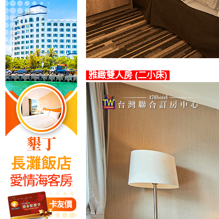
雅緻雙人房
(二小床)