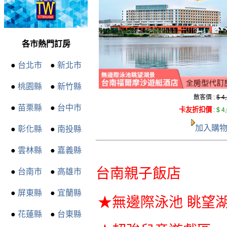
各市熱門訂房
●
台北市
●
新北市
●
桃園縣
●
新竹縣
散客價 :
$ 4
●
苗栗縣
●
台中市
卡友折扣價
:
$ 4
加入購
●
彰化縣
●
南投縣
●
雲林縣
●
嘉義縣
台南親子飯店
●
台南市
●
高雄市
●
屏東縣
●
宜蘭縣
★無邊際泳池 眺望
●
花蓮縣
●
台東縣