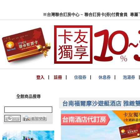
※台灣聯合訂房中心 ~ 聯合
登入
▏
註冊
▏
住宿券
▏
休息券
▏
泡湯券
全館商品搜尋
台南福爾摩沙遊艇酒店 雅緻雙人