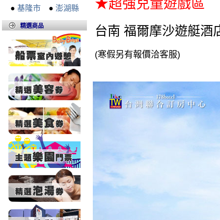
★超強兒童遊戲區
●
基隆市
●
澎湖縣
精選商品
台南 福爾摩沙遊艇酒店
(寒假另有報價洽客服)