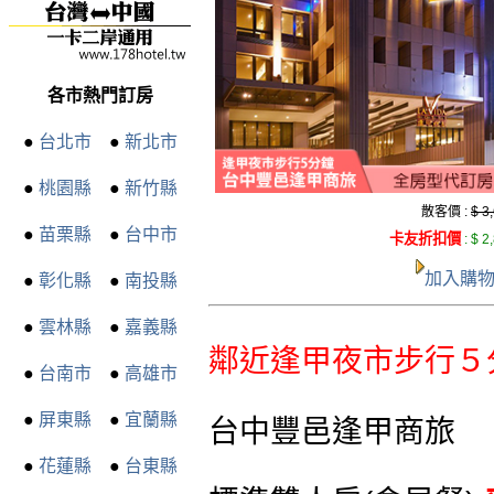
各市熱門訂房
●
台北市
●
新北市
●
桃園縣
●
新竹縣
散客價 :
$ 3
●
苗栗縣
●
台中市
卡友折扣價
:
$ 2
加入購
●
彰化縣
●
南投縣
●
雲林縣
●
嘉義縣
鄰近逢甲夜市步行５
●
台南市
●
高雄市
●
屏東縣
●
宜蘭縣
台中豐邑逢甲商旅
●
花蓮縣
●
台東縣