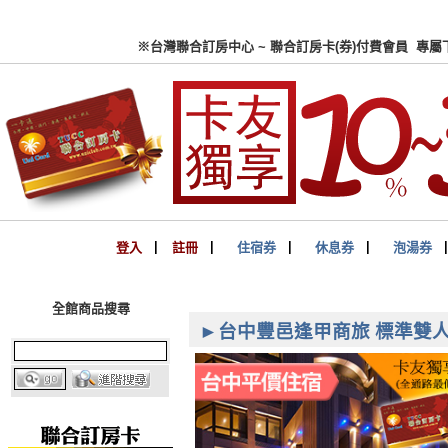
※台灣聯合訂房中心 ~ 聯合
登入
▏
註冊
▏
住宿券
▏
休息券
▏
泡湯券
全館商品搜尋
►台中豐邑逢甲商旅 標準雙人房