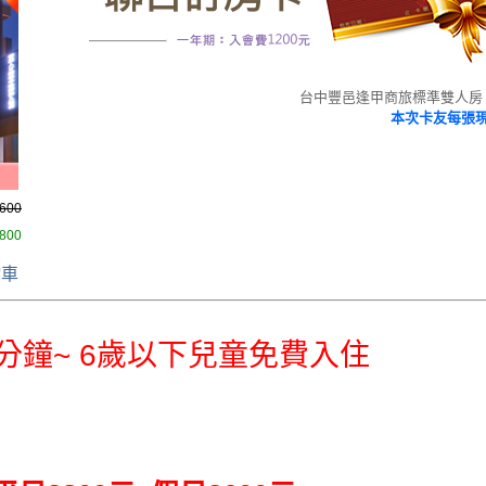
台中豐邑逢甲商旅標準雙人房
本次卡友每張現
,600
,800
物車
分鐘~ 6歲以下兒童免費入住