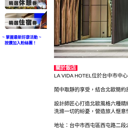
~ 掌握最新好康活動 ~
按讚加入粉絲團！
關於飯店
LA VIDA HOTEL位於台
鬧中取靜的享受，結合北歐簡約
設計師匠心打造北歐風格六種精
洗滌一切的紛憂，營造旅人愜意
地址：台中市西屯區西屯路二段275-2