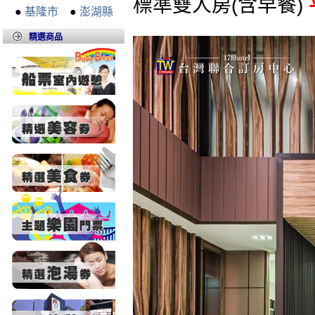
標準雙人房(含早餐)
●
基隆市
●
澎湖縣
精選商品