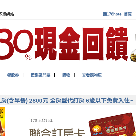
訂房卡(券)付費會員 專屬下單網站
回178hotel 首頁
▏
餐飲券
▏
遊樂區門票
▏
購物
▏
查看購物車
(含早餐) 2800元 全房型代訂房 6歲以下免費入住~