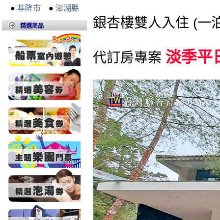
●
基隆市
●
澎湖縣
銀杏樓雙人入住 (一
精選商品
淡季平日
代訂房專案