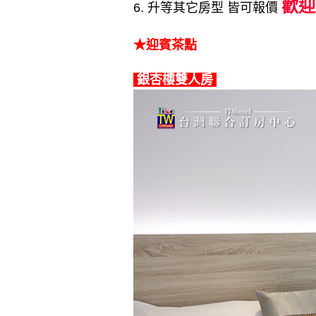
歡迎洽
6. 升等其它房型 皆可報價
★迎賓茶點
銀杏樓雙人房