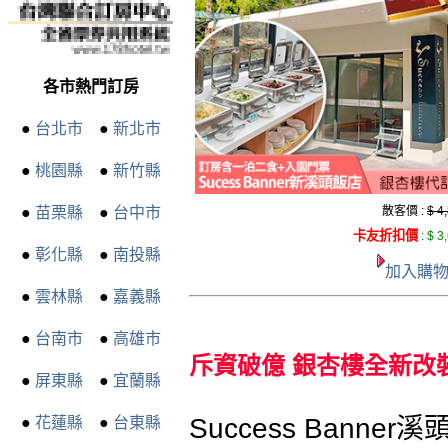
各市熱門訂房
●
台北市
●
新北市
●
桃園縣
●
新竹縣
●
苗栗縣
●
台中市
散客價 :
$ 4
卡友折扣價
:
$ 3
●
彰化縣
●
南投縣
加入購
●
雲林縣
●
嘉義縣
●
台南市
●
高雄市
斥資破億 銀杏樓全新改裝
●
屏東縣
●
宜蘭縣
Success Bann
●
花蓮縣
●
台東縣