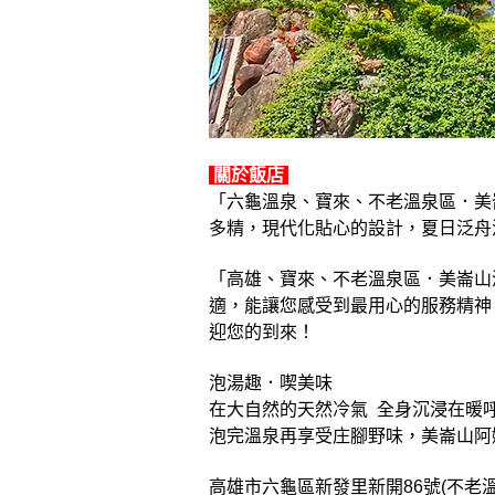
關於飯店
「六龜溫泉、寶來、不老溫泉區．美
多精，現代化貼心的設計，夏日泛舟
「高雄、寶來、不老溫泉區．美崙山
適，能讓您感受到最用心的服務精神
迎您的到來！
泡湯趣．喫美味
在大自然的天然冷氣 全身沉浸在暖呼
泡完溫泉再享受庄腳野味，美崙山阿
高雄市六龜區新發里新開86號(不老溫泉區