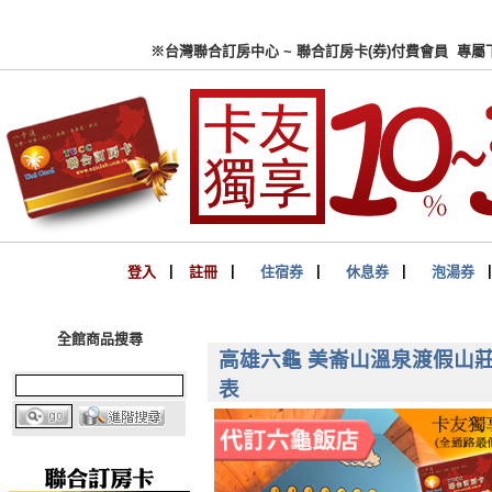
※台灣聯合訂房中心 ~ 聯合
登入
▏
註冊
▏
住宿券
▏
休息券
▏
泡湯券
全館商品搜尋
高雄六龜 美崙山溫泉渡假山莊 
表