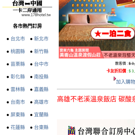
各市熱門訂房
●
台北市
●
新北市
●
桃園縣
●
新竹縣
●
苗栗縣
●
台中市
散客價 :
$ 3
卡友折扣價
:
$ 3
●
彰化縣
●
南投縣
加入購
●
雲林縣
●
嘉義縣
高雄不老溪溫泉飯店 碳酸
●
台南市
●
高雄市
●
屏東縣
●
宜蘭縣
●
花蓮縣
●
台東縣