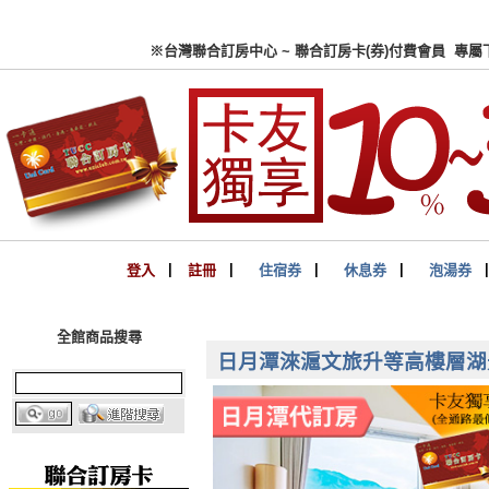
※台灣聯合訂房中心 ~ 聯合
登入
▏
註冊
▏
住宿券
▏
休息券
▏
泡湯券
全館商品搜尋
日月潭淶滬文旅升等高樓層湖景