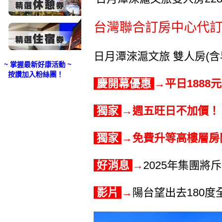
台灣聯合訂房中心代訂房
日月潭淶滬文旅 雙人房(含
~ 掌握最新好康活動 ~
按讚加入粉絲團！
慶開幕優惠
→平日1888元
獨家
→週五旺日不加價！
獨家
→免費升等高樓層房
好消息
→
2025年集團
影片
→
陽台望出去180度