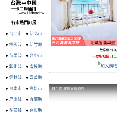
各市熱門訂房
●
台北市
●
新北市
●
桃園縣
●
新竹縣
散客價 :
$ 3
●
苗栗縣
●
台中市
卡友折扣價
:
$ 1
加入購
●
彰化縣
●
南投縣
●
雲林縣
●
嘉義縣
●
台南市
●
高雄市
●
屏東縣
●
宜蘭縣
●
花蓮縣
●
台東縣