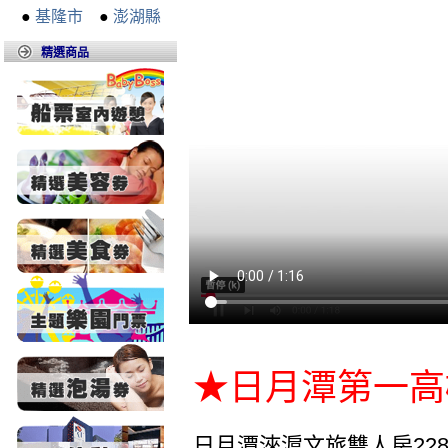
●
基隆市
●
澎湖縣
精選商品
★日月潭第一高
日月潭淶滬文旅雙人房228