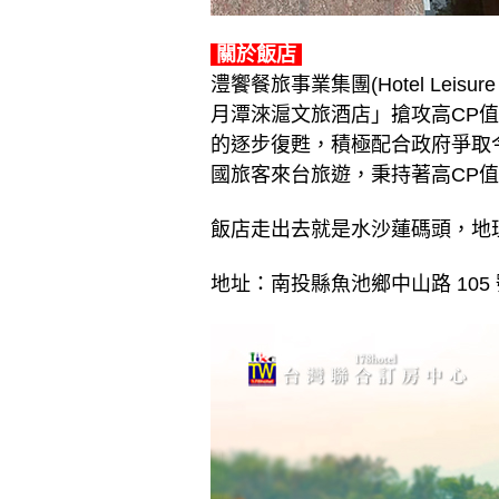
關於飯店
澧饗餐旅事業集團(Hotel Lei
月潭淶滬文旅酒店」搶攻高CP
的逐步復甦，積極配合政府爭取
國旅客來台旅遊，秉持著高CP
飯店走出去就是水沙蓮碼頭，地
地址：南投縣魚池鄉中山路 105 號 