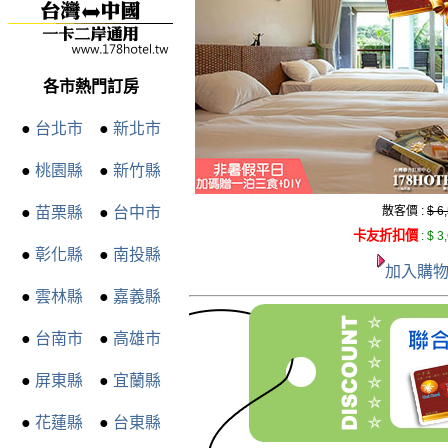
各市熱門訂房
●
台北市
●
新北市
●
桃園縣
●
新竹縣
●
苗栗縣
●
台中市
散客價 :
$ 6
卡友折扣價
:
$ 3
●
彰化縣
●
南投縣
加入購
●
雲林縣
●
嘉義縣
●
台南市
●
高雄市
●
屏東縣
●
宜蘭縣
●
花蓮縣
●
台東縣