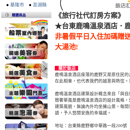
●
基隆市
●
澎湖縣
《旅行社代訂房方案》
精選商品
★台東鹿鳴溫泉酒店．鹿
非暑假平日入住加碼贈送
大湯池!
關於飯店
鹿鳴溫泉酒店座落的鹿野又是原住民的
在此相會，也代表我們的誠意與熱忱。
鹿鳴溫泉酒店建築設計概念來自「與自
簡奢華風是鹿鳴溫泉酒店的設計風格，
建築風貌，無論內外均坐擁山景，每間
語，予人悠閒安逸的幸福感。
地址：台東縣鹿野鄉中華路一段200號 電