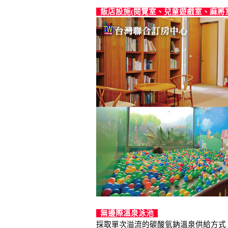
飯店設施(閱覽室、兒童遊戲室、麻將
無邊際溫泉泳池
採取單次溢流的碳酸氫鈉溫泉供給方式