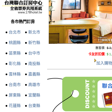
各市熱門訂房
●
台北市
●
新北市
●
桃園縣
●
新竹縣
散客價 :
$ 3
●
苗栗縣
●
台中市
卡友折扣價
:
$ 1
加入購
●
彰化縣
●
南投縣
●
雲林縣
●
嘉義縣
●
台南市
●
高雄市
●
屏東縣
●
宜蘭縣
●
花蓮縣
●
台東縣