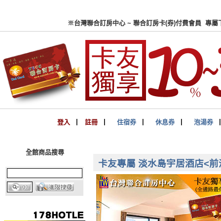
※台灣聯合訂房中心 ~ 聯合
登入
▏
註冊
▏
住宿券
▏
休息券
▏
泡湯券
全館商品搜尋
卡友專屬 淡水島宇居酒店<前