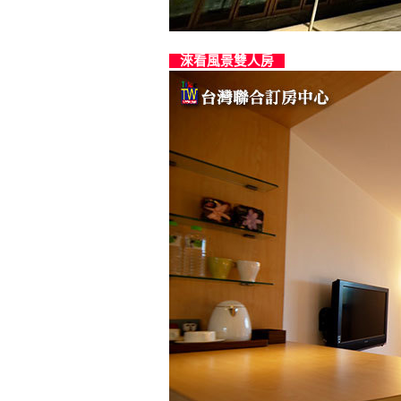
淶看風景雙人房