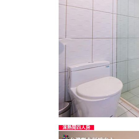
淶熱鬧四人房