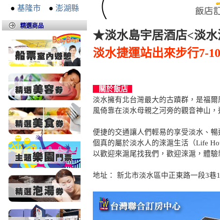
●
基隆市
●
澎湖縣
精選商品
★淡水島宇居酒店<淡水淶
淡水捷運站出來步行7-1
關於飯店
淡水擁有北台灣最大的古蹟群，是福爾
風倚靠在淡水母親之河旁的觀音神山，
便捷的交通讓人們輕易的享受淡水、暢
個真的屬於淡水人的淶滬生活（Life 
以歡迎來滬尾找我們，歡迎淶滬，體驗新
地址： 新北市淡水區中正東路一段3巷1號