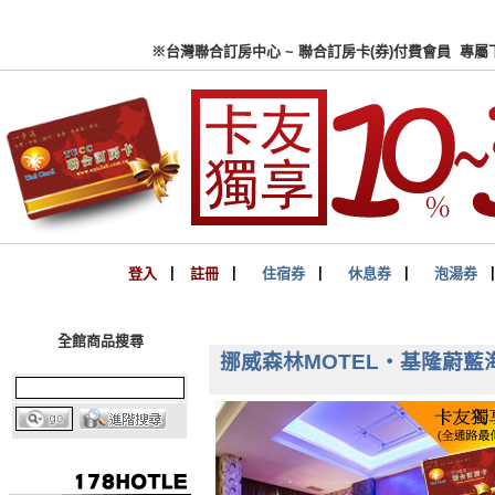
※台灣聯合訂房中心 ~ 聯合
登入
▏
註冊
▏
住宿券
▏
休息券
▏
泡湯券
全館商品搜尋
挪威森林MOTEL‧基隆蔚藍海