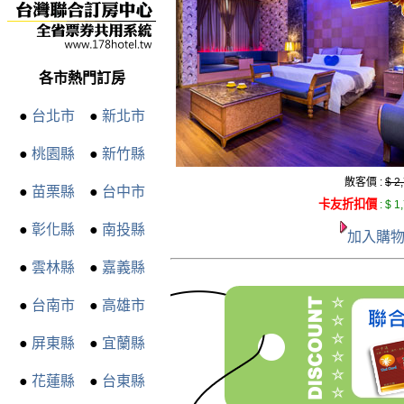
各市熱門訂房
●
台北市
●
新北市
●
桃園縣
●
新竹縣
散客價 :
$ 2
●
苗栗縣
●
台中市
卡友折扣價
:
$ 1
●
彰化縣
●
南投縣
加入購
●
雲林縣
●
嘉義縣
●
台南市
●
高雄市
●
屏東縣
●
宜蘭縣
●
花蓮縣
●
台東縣