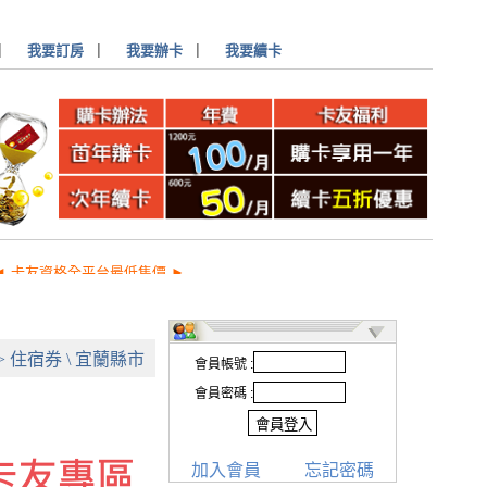
▏
我要訂房
▏
我要辦卡
▏
我要續卡
◄ 卡友資格全平台最低售價 ►
>
住宿券 \ 宜蘭縣市
會員帳號 :
會員密碼 :
加入會員
忘記密碼