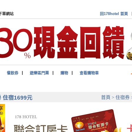
訂房卡(券)付費會員 專屬下單網站
回178hotel 首頁
▏
餐飲券
▏
遊樂區門票
▏
購物
▏
查看購物車
 住宿1699元
首頁
>
住宿券