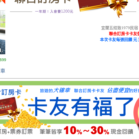
宜蘭五結致1979民
聯合訂房卡卡友價 
本次卡友每張回饋 元
,699
物車