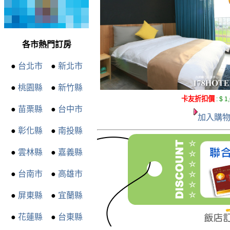
各市熱門訂房
●
台北市
●
新北市
●
桃園縣
●
新竹縣
卡友折扣價
:
$ 1
●
苗栗縣
●
台中市
加入購
●
彰化縣
●
南投縣
●
雲林縣
●
嘉義縣
●
台南市
●
高雄市
●
屏東縣
●
宜蘭縣
●
花蓮縣
●
台東縣