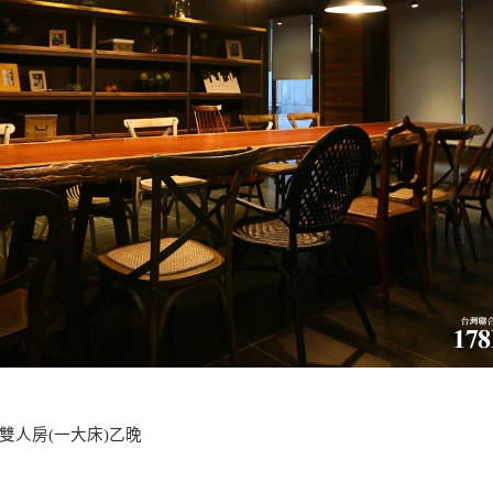
宿雙人房(一大床
)
乙晚