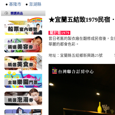
●
基隆市
●
澎湖縣
精選商品
★宜蘭五結致1979民宿
關於致1979
昔日老舊的製衣廠在翻修成民宿後，全
華麗的都會色彩。
地址：宜蘭縣五結鄉新興路25號 電話：