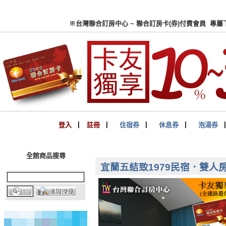
※台灣聯合訂房中心 ~ 聯合
登入
▏
註冊
▏
住宿券
▏
休息券
▏
泡湯券
全館商品搜尋
宜蘭五結致1979民宿．雙人房