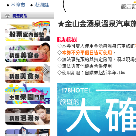
●
基隆市
●
澎湖縣
精選商品
★金山金湧泉溫泉汽車旅
使用說明
◇本券可雙人使用金湧泉溫泉汽車旅館
◇
本券不分平假日皆可使用
，
◇無法事先預約與指定房間，須以現場
◇無法與其他優惠合併使用
◇使用期限：自購券起近半年-1年