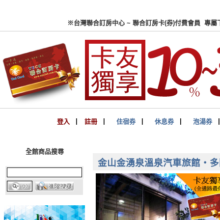
※台灣聯合訂房中心 ~ 聯合
登入
▏
註冊
▏
住宿券
▏
休息券
▏
泡湯券
全館商品搜尋
金山金湧泉溫泉汽車旅館‧多國