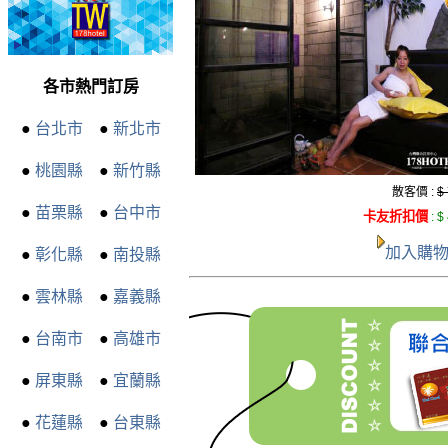
各市熱門訂房
●
台北市
●
新北市
●
桃園縣
●
新竹縣
散客價 :
$
●
苗栗縣
●
台中市
卡友折扣價
:
$
加入購
●
彰化縣
●
南投縣
●
雲林縣
●
嘉義縣
●
台南市
●
高雄市
●
屏東縣
●
宜蘭縣
●
花蓮縣
●
台東縣