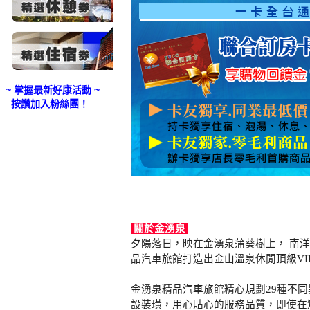
~ 掌握最新好康活動 ~
按讚加入粉絲團！
關於金湧泉
夕陽落日，映在金湧泉蒲葵樹上， 南
品汽車旅館打造出金山溫泉休閒頂級VI
金湧泉精品汽車旅館精心規劃29種不
設裝璜，用心貼心的服務品質，即使在