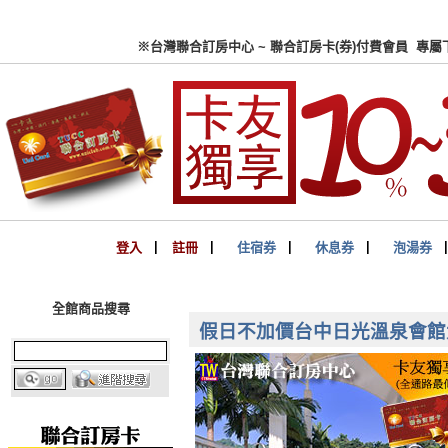
※台灣聯合訂房中心 ~ 聯合
登入
▏
註冊
▏
住宿券
▏
休息券
▏
泡湯券
全館商品搜尋
假日不加價台中日光溫泉會館大