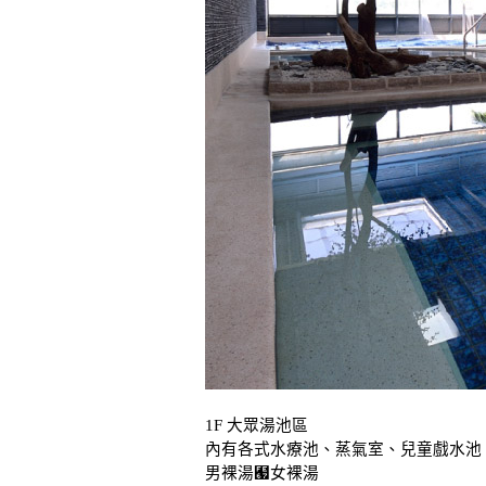
1F 大眾湯池區
內有各式水療池、蒸氣室、兒童戲水池
男裸湯﹧女裸湯