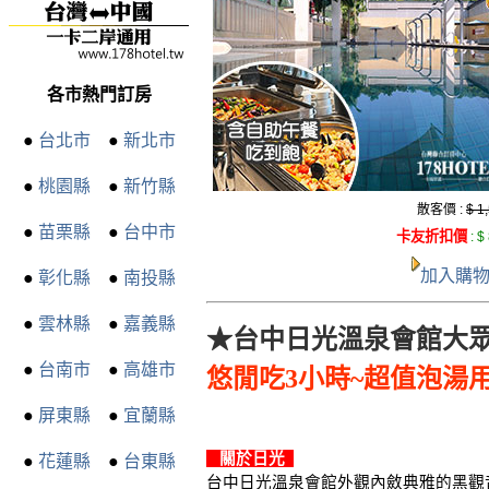
各市熱門訂房
●
台北市
●
新北市
●
桃園縣
●
新竹縣
散客價 :
$ 1
●
苗栗縣
●
台中市
卡友折扣價
:
$
加入購
●
彰化縣
●
南投縣
●
雲林縣
●
嘉義縣
★台中日光溫泉會館大眾
●
台南市
●
高雄市
悠閒吃3小時~超值泡湯
●
屏東縣
●
宜蘭縣
關於日光
●
花蓮縣
●
台東縣
台中日光溫泉會館外觀內斂典雅的黑觀