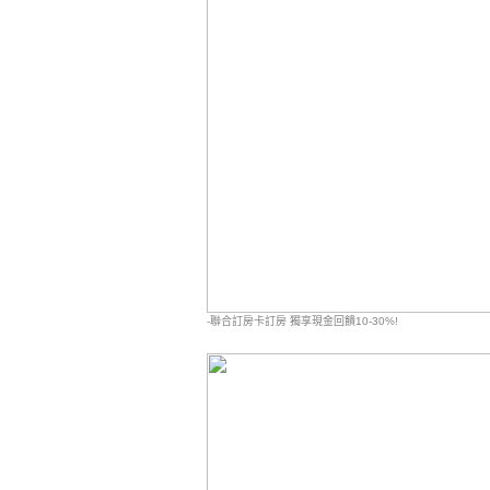
-聯合訂房卡訂房 獨享現金回饋10-30%!