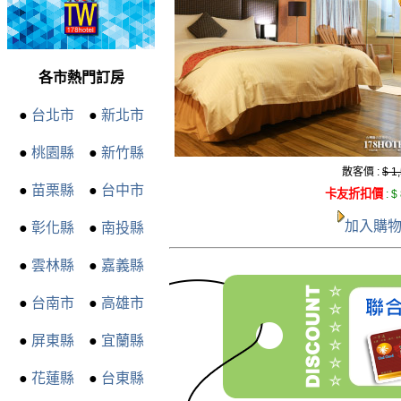
各市熱門訂房
●
台北市
●
新北市
●
桃園縣
●
新竹縣
散客價 :
$ 1
●
苗栗縣
●
台中市
卡友折扣價
:
$
加入購
●
彰化縣
●
南投縣
●
雲林縣
●
嘉義縣
●
台南市
●
高雄市
●
屏東縣
●
宜蘭縣
●
花蓮縣
●
台東縣