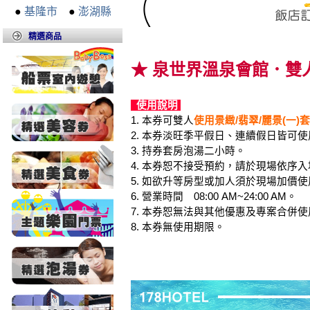
●
基隆市
●
澎湖縣
精選商品
★ 泉世界溫泉會館．雙人
使用說明
1. 本券可雙人
使用景緻/翡翠/麗景(一)
2. 本券淡旺季平假日、連續假日皆可使
3. 持券套房泡湯二小時。
4. 本券恕不接受預約，請於現場依序
5. 如欲升等房型或加人須於現場加價使
6. 營業時間 08:00 AM~24:00 AM。
7. 本券恕無法與其他優惠及專案合併使
8. 本券無使用期限。