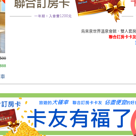
烏來泉世界溫泉會館．雙人套房泡
聯合訂房卡卡友價
,500
 888
物車