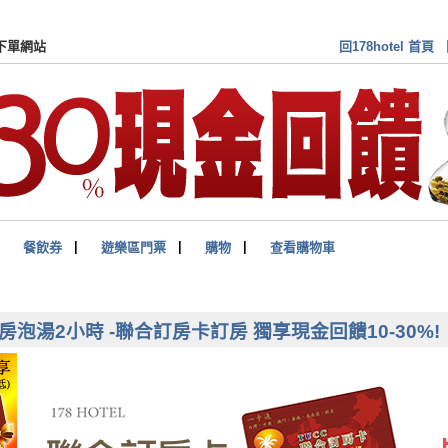
訂房卡(券)付費會員 專屬下單網站
回178hotel 首頁
▏
餐飲券
▏
遊樂區門票
▏
購物
▏
查看購物車
湯2小時 -聯合訂房卡訂房 獨享現金回饋10-30%!