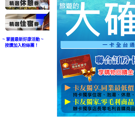
~ 掌握最新好康活動 ~
按讚加入粉絲團！