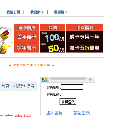
▏
我要訂房
▏
我要辦卡
▏
我要續卡
◄ 卡友資格全平台最低售價 ►
首頁
>
精選泡湯券
會員帳號 :
會員密碼 :
加入會員
忘記密碼