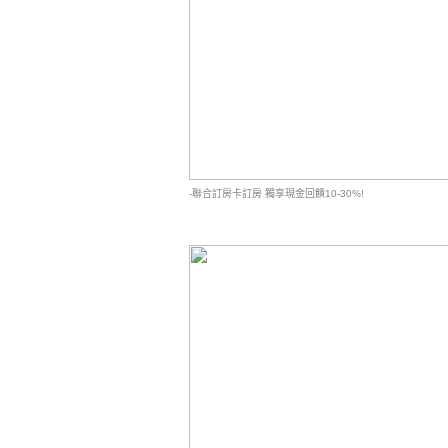
-聯合訂房卡訂房 獨享現金回饋10-30%!