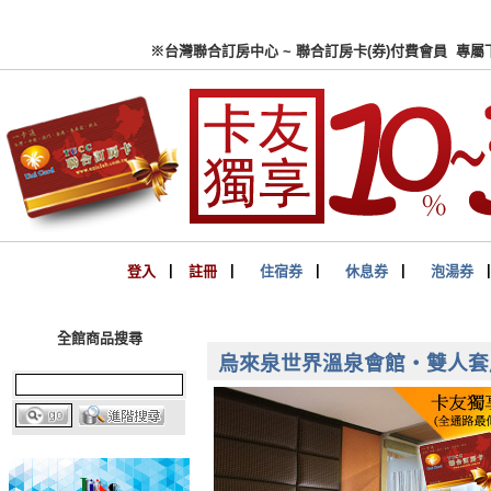
※台灣聯合訂房中心 ~ 聯合
登入
▏
註冊
▏
住宿券
▏
休息券
▏
泡湯券
全館商品搜尋
烏來泉世界溫泉會館‧雙人套房泡