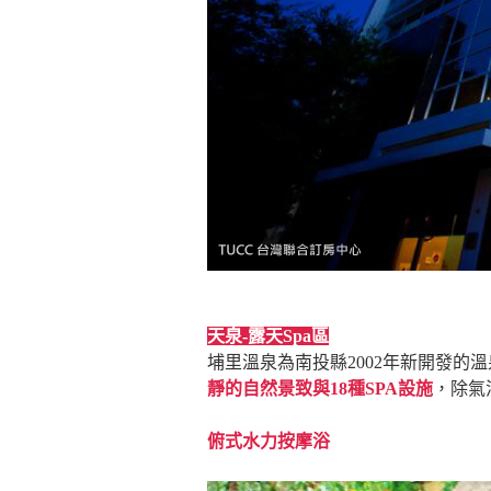
天泉-露天Spa區
埔里溫泉為南投縣2002年新開發的
靜的自然景致與18種SPA設施
，除氣
俯式水力按摩浴