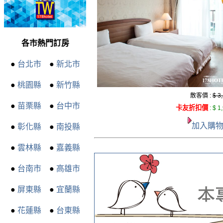
各市熱門訂房
●
台北市
●
新北市
●
桃園縣
●
新竹縣
散客價 :
$ 3
●
苗栗縣
●
台中市
卡友折扣價
:
$ 1
加入購
●
彰化縣
●
南投縣
●
雲林縣
●
嘉義縣
●
台南市
●
高雄市
●
屏東縣
●
宜蘭縣
●
花蓮縣
●
台東縣