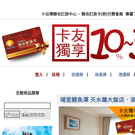
※台灣聯合訂房中心 ~ 聯合
登入
▏
註冊
▏
住宿券
▏
休息券
▏
泡湯券
全館商品搜尋
埔里鯉魚潭 天水蓮大飯店．湖景