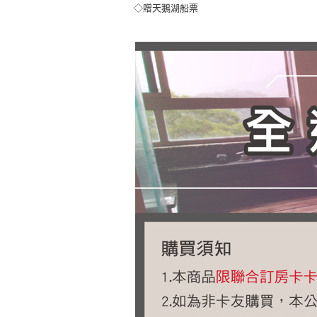
◇贈天鵝湖船票