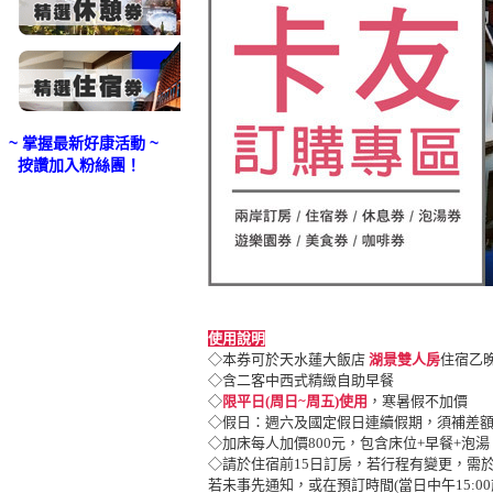
~ 掌握最新好康活動 ~
按讚加入粉絲團！
使用說明
◇本券可於天水蓮大飯店
湖景雙人房
住宿乙
◇含二客中西式精緻自助早餐
◇
限平日(周日~周五)使用
，寒暑假不加價
◇假日：週六及國定假日連續假期，須補差額
◇加床每人加價800元，包含床位+早餐+泡湯
◇請於住宿前15日訂房，若行程有變更，需
若未事先通知，或在預訂時間(當日中午15:0