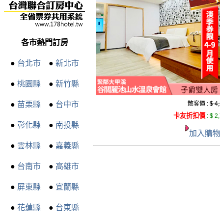
各市熱門訂房
●
台北市
●
新北市
●
桃園縣
●
新竹縣
●
苗栗縣
●
台中市
散客價 :
$ 4
卡友折扣價
:
$ 2
●
彰化縣
●
南投縣
加入購
●
雲林縣
●
嘉義縣
●
台南市
●
高雄市
●
屏東縣
●
宜蘭縣
●
花蓮縣
●
台東縣