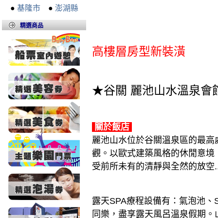
●
基隆市
●
澎湖縣
精選商品
高樓層房型新裝潢
★谷關 麗池山水溫泉
關於飯店
麗池山水位於谷關溫泉區的最高
觀。以歐式建築風格的休閒意境
受前所未有的清靜與全然的放空..
露天SPA療程設備有：氣泡池
同樂，盡享露天風呂溫泉假期。