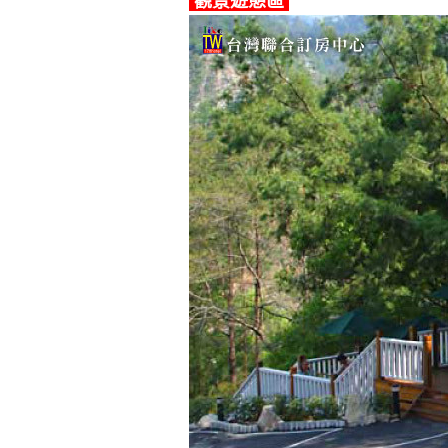
觀景遊憩區