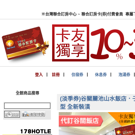
※台灣聯合訂房中心 ~ 聯合
登入
▏
註冊
▏
住宿券
▏
休息券
▏
泡湯券
全館商品搜尋
(淡季券)谷關麗池山水飯店．子爵
型 全新裝潢