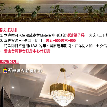
使用說明
1. 本專案可入住挪威森林Motel台中漫活館
漫活親子房
(一大床+上
2. 本專案週日~週四可使用，
週五+500週六+900
特殊節日不適用(12/31跨年、農曆過年期間、西洋情人節、七夕
3.
需由台灣聯合訂房中心代訂房
漫活館大廳