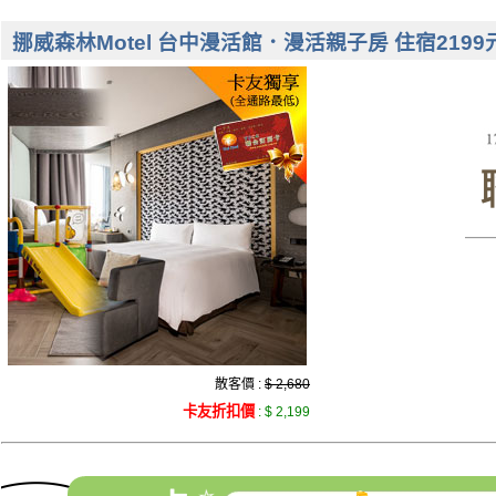
挪威森林Motel 台中漫活館．漫活親子房 住宿2199
散客價 :
$ 2,680
卡友折扣價
:
$ 2,199