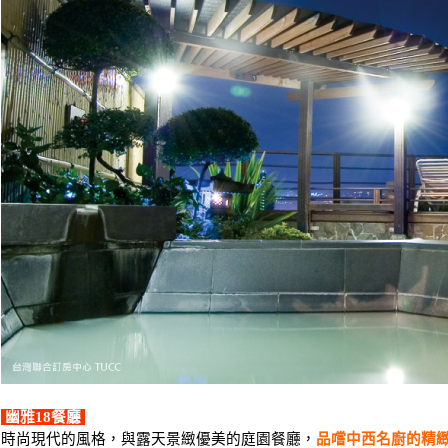
幽雅18餐廳
時尚現代的風格，與露天景緻優美的庭園餐廳，
品嚐中西名廚的精