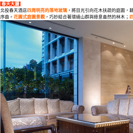
春天大廳
北投春天酒店
四周明亮的落地玻璃
，將目光引向花木扶疏的庭園，
序曲。
花園式庭園景觀
，巧妙結合著環繞山群與綠意盎然的林木；