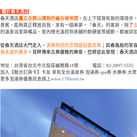
關於春天酒店
春天酒店
矗立在群山環抱的幽谷坡地間
，在上下錯落有致的環境中
貴賓，能夠真正釋放自我、享有一個美夢，『春天』的客房，除了
的溫泉浴室與備品、室內燈光溫控到床舖的軟硬度等細節，都被詳
從春天酒店大門走入，
清爽明亮的空間感迎面而來
；如春風般的笑
我永遠的春天
。耳畔傳來古典優雅的樂章，您將從此發現：春天酒
地址：台灣省台北市北投區幽雅路18號 電話：02-2897-5555
加入【聯合訂房卡】卡友 享有全台溫泉券.泡湯券.spa券.水療券.大眾
更多泡湯券優惠訊息請上
www.178hotel.tw