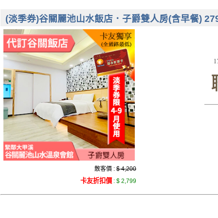
(淡季券)谷關麗池山水飯店．子爵雙人房(含早餐) 279
散客價 :
$ 4,200
卡友折扣價
:
$ 2,799