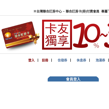
※台灣聯合訂房中心 ~ 聯合
登入
▏
註冊
▏
住宿券
▏
休息券
▏
泡湯券
會員登入