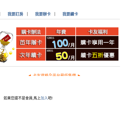
▏
我要訂房
▏
我要辦卡
▏
我要續卡
◄ 卡友資格全平台最低售價 ►
如果您還不是會員,馬上
加入
吧!