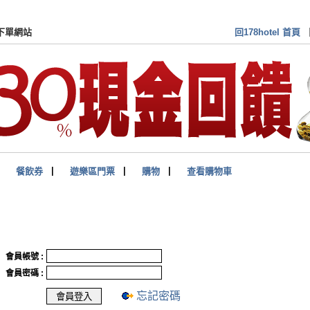
訂房卡(券)付費會員 專屬下單網站
回178hotel 首頁
▏
餐飲券
▏
遊樂區門票
▏
購物
▏
查看購物車
會員帳號 :
會員密碼 :
忘記密碼